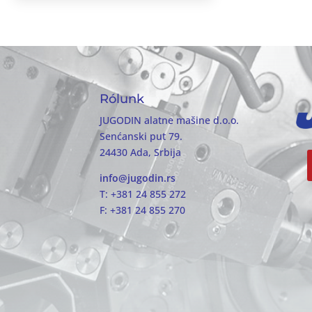
Rólunk
JUGODIN alatne mašine d.o.o.
Senćanski put 79.
24430 Ada, Srbija
info@jugodin.rs
T: +381 24 855 272
F: +381 24 855 270