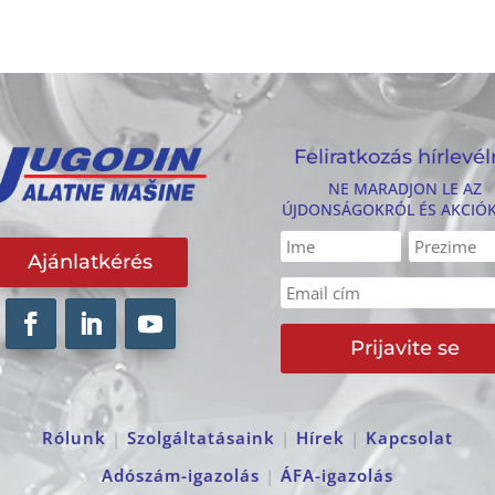
Feliratkozás hírlevél
NE MARADJON LE AZ
ÚJDONSÁGOKRÓL ÉS AKCIÓ
Ajánlatkérés
Prijavite se
Rólunk
|
Szolgáltatásaink
|
Hírek
|
Kapcsolat
Adószám-igazolás
|
ÁFA-igazolás