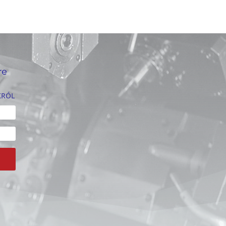
re
KRÓL