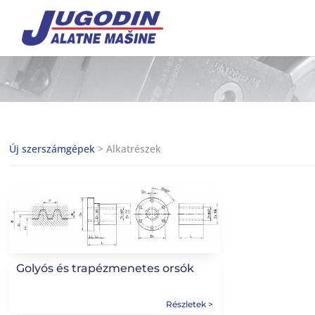
Új szerszámgépek
> Alkatrészek
Golyós és trapézmenetes orsók