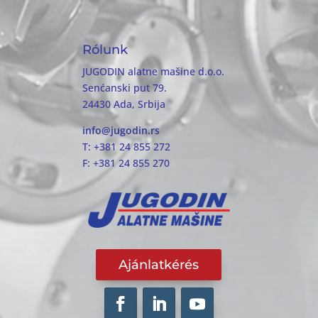
Rólunk
JUGODIN alatne mašine d.o.o.
Senćanski put 79.
24430 Ada, Srbija
info@jugodin.rs
T: +381 24 855 272
F: +381 24 855 270
Ajánlatkérés