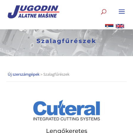
Szalagfűrészek
Új szerszámgépek
> Szalagfűrészek
Lengőkeretes