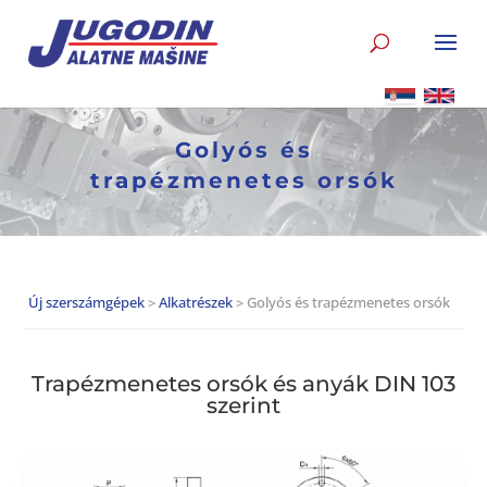
Golyós és
trapézmenetes orsók
Új szerszámgépek
>
Alkatrészek
> Golyós és trapézmenetes orsók
Trapézmenetes orsók és anyák DIN 103
szerint