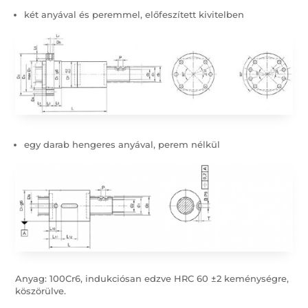
két anyával és peremmel, előfeszített kivitelben
egy darab hengeres anyával, perem nélkül
Anyag: 100Cr6, indukciósan edzve HRC 60 ±2 keménységre,
köszörülve.