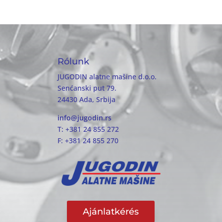
Rólunk
JUGODIN alatne mašine d.o.o.
Senćanski put 79.
24430 Ada, Srbija
info@jugodin.rs
T: +381 24 855 272
F: +381 24 855 270
Ajánlatkérés