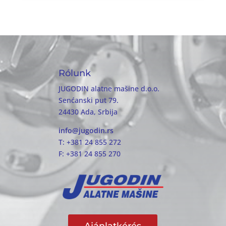
Rólunk
JUGODIN alatne mašine d.o.o.
Senćanski put 79.
24430 Ada, Srbija
info@jugodin.rs
T: +381 24 855 272
F: +381 24 855 270
Ajánlatkérés