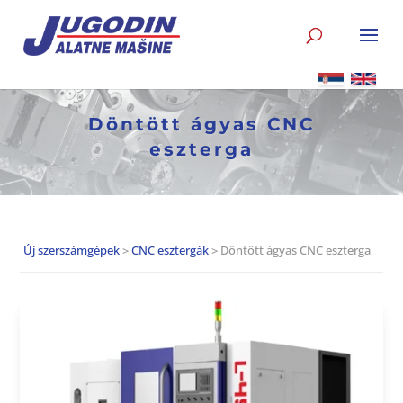
Döntött ágyas CNC
eszterga
Új szerszámgépek
>
CNC esztergák
> Döntött ágyas CNC eszterga