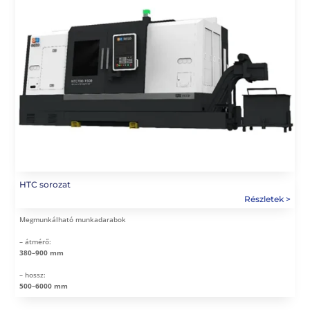
HTC sorozat
Megmunkálható munkadarabok
– átmérő:
380–900 mm
– hossz:
500–6000 mm