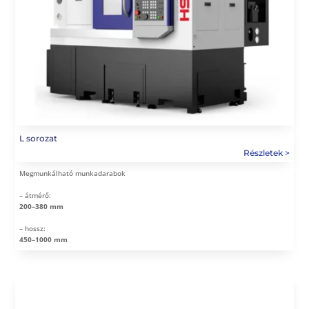
L sorozat
Megmunkálható munkadarabok
– átmérő:
200–380 mm
– hossz:
450–1000 mm