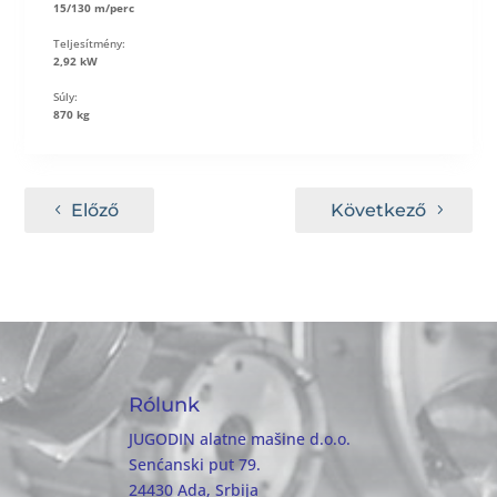
15/130 m/perc
Teljesítmény:
2,92 kW
Súly:
870 kg
Előző
Következő
Rólunk
JUGODIN alatne mašine d.o.o.
Senćanski put 79.
24430 Ada, Srbija