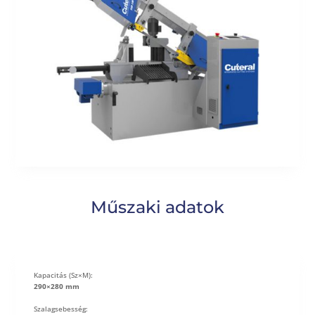
Műszaki adatok
Kapacitás (Sz×M):
290×280 mm
Szalagsebesség: