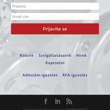
Prijavite se
Rólunk
|
Szolgáltatásaink
|
Hírek
|
Kapcsolat
Adószám-igazolás
|
ÁFA-igazolás
Designed & Developed by
5mile.digital