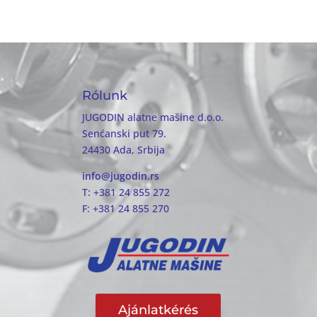
Rólunk
JUGODIN alatne mašine d.o.o.
Senćanski put 79.
24430 Ada, Srbija
info@jugodin.rs
T: +381 24 855 272
F: +381 24 855 270
Ajánlatkérés