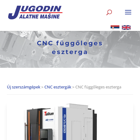
CNC függőleges
eszterga
Új szerszámgépek
>
CNC esztergák
> CNC függőleges eszterga