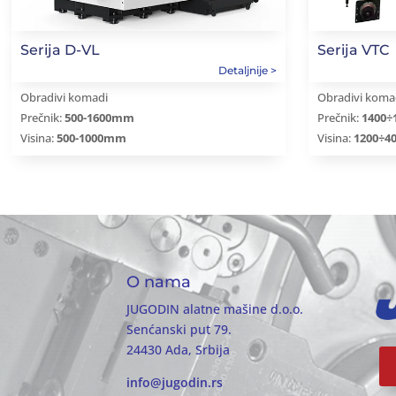
Serija D-VL
Serija VTC
Obradivi komadi
Obradivi koma
Prečnik:
500-1600mm
Prečnik:
1400
Visina:
500-1000mm
Visina:
1200÷
O nama
JUGODIN alatne mašine d.o.o.
Senćanski put 79.
24430 Ada, Srbija
info@jugodin.rs