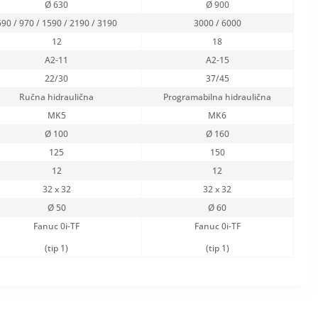
Ø 630
Ø 900
690 / 970 / 1590 / 2190 / 3190
3000 / 6000
12
18
A2-11
A2-15
22/30
37/45
Ručna hidraulična
Programabilna hidraulična
MK5
MK6
Ø 100
Ø 160
125
150
12
12
32 x 32
32 x 32
Ø 50
Ø 60
Fanuc 0i-TF
Fanuc 0i-TF
(tip 1)
(tip 1)