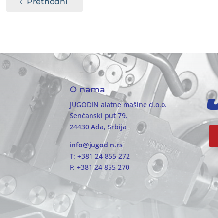
Prethodni
O nama
JUGODIN alatne mašine d.o.o.
Senćanski put 79.
24430 Ada, Srbija
info@jugodin.rs
T: +381 24 855 272
F: +381 24 855 270