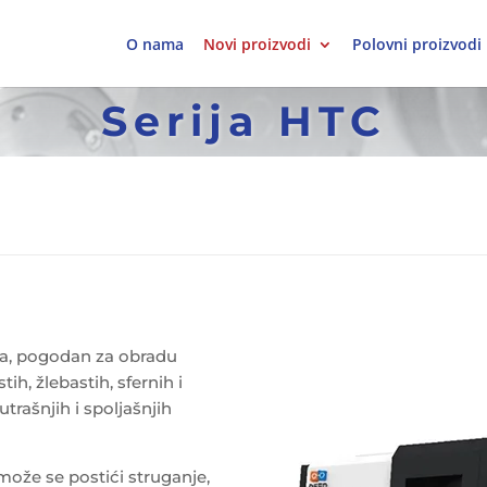
O nama
Novi proizvodi
Polovni proizvodi
Serija HTC
ura, pogodan za obradu
ih, žlebastih, sfernih i
trašnjih i spoljašnjih
 može se postići struganje,