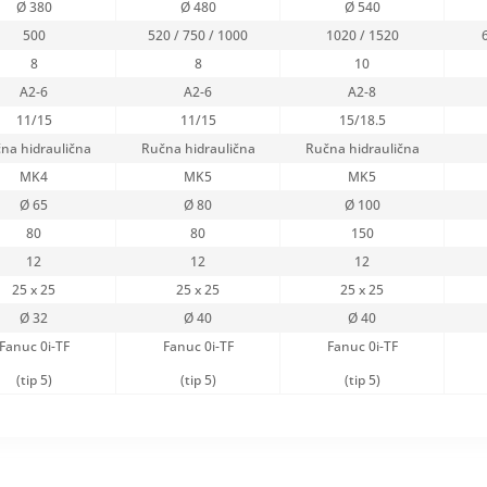
Ø 380
Ø 480
Ø 540
500
520 / 750 / 1000
1020 / 1520
8
8
10
A2-6
A2-6
A2-8
11/15
11/15
15/18.5
na hidraulična
Ručna hidraulična
Ručna hidraulična
MK4
MK5
MK5
Ø 65
Ø 80
Ø 100
80
80
150
12
12
12
25 x 25
25 x 25
25 x 25
Ø 32
Ø 40
Ø 40
Fanuc 0i-TF
Fanuc 0i-TF
Fanuc 0i-TF
(tip 5)
(tip 5)
(tip 5)