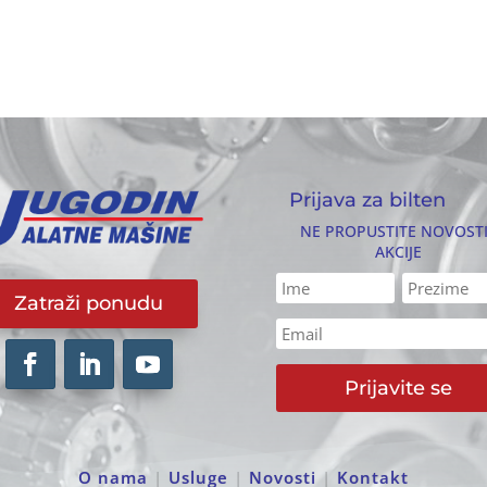
Prijava za bilten
NE PROPUSTITE NOVOSTI
AKCIJE
Zatraži ponudu
Prijavite se
O nama
|
Usluge
|
Novosti
|
Kontakt