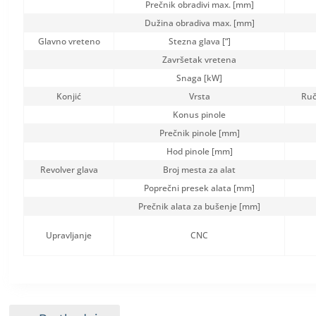
Prečnik obradivi max. [mm]
Dužina obradiva max. [mm]
Glavno vreteno
Stezna glava [“]
Završetak vretena
Snaga [kW]
Konjić
Vrsta
Ruč
Konus pinole
Prečnik pinole [mm]
Hod pinole [mm]
Revolver glava
Broj mesta za alat
Poprečni presek alata [mm]
Prečnik alata za bušenje [mm]
Upravljanje
CNC