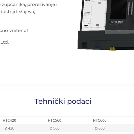
 zupčanika, prorezivanje i
ustriji ležajeva,
oćno vreteno!
Ltd.
Tehnički podaci
HTC420
HTC560
HTC600
Ø 420
Ø 560
Ø 600