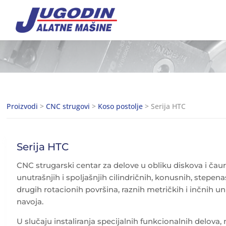
Proizvodi
>
CNC strugovi
>
Koso postolje
> Serija HTC
Serija HTC
CNC strugarski centar za delove u obliku diskova i ča
unutrašnjih i spoljašnjih cilindričnih, konusnih, stepenast
drugih rotacionih površina, raznih metričkih i inčnih unu
navoja.
U slučaju instaliranja specijalnih funkcionalnih delova,