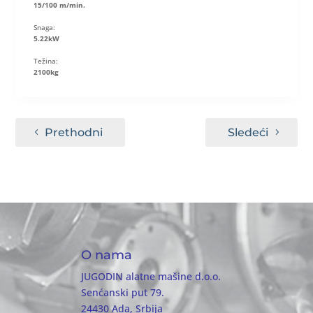
15/100 m/min.
Snaga:
5.22kW
Težina:
2100kg
Prethodni
Sledeći
O nama
JUGODIN alatne mašine d.o.o.
Senćanski put 79.
24430 Ada, Srbija