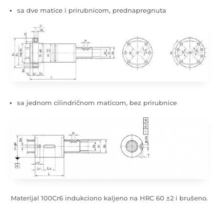
sa dve matice i prirubnicom, prednapregnuta
sa jednom cilindričnom maticom, bez prirubnice
Materijal 100Cr6 indukciono kaljeno na HRC 60 ±2 i brušeno.