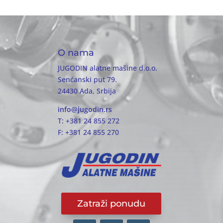
O nama
JUGODIN alatne mašine d.o.o.
Senćanski put 79.
24430 Ada, Srbija
info@jugodin.rs
T: +381 24 855 272
F: +381 24 855 270
Zatraži ponudu