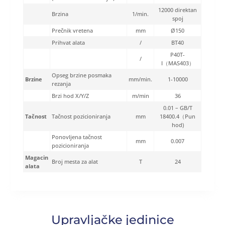
12000 direktan
Brzina
1/min.
spoj
Prečnik vretena
mm
Ø150
Prihvat alata
/
BT40
P40T-
/
I（MAS403）
Opseg brzine posmaka
Brzine
mm/min.
1-10000
rezanja
Brzi hod X/Y/Z
m/min
36
0.01 – GB/T
Tačnost
Tačnost pozicioniranja
mm
18400.4（Pun
hod)
Ponovljena tačnost
mm
0.007
pozicioniranja
Magacin
Broj mesta za alat
T
24
alata
Upravljačke jedinice