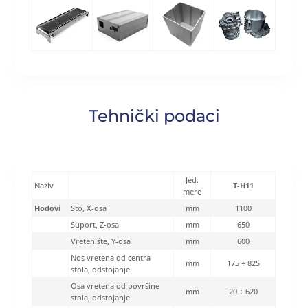
Tehnički podaci
Jed.
Naziv
T-H11
mere
Hodovi
Sto, X-osa
mm
1100
Suport, Z-osa
mm
650
Vretenište, Y-osa
mm
600
Nos vretena od centra
mm
175 ÷ 825
stola, odstojanje
Osa vretena od površine
mm
20 ÷ 620
stola, odstojanje