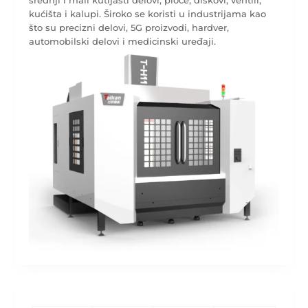
srednji i mali kutijasti delovi, ploče, diskovi, ventili,
kućišta i kalupi. Široko se koristi u industrijama kao
što su precizni delovi, 5G proizvodi, hardver,
automobilski delovi i medicinski uređaji.