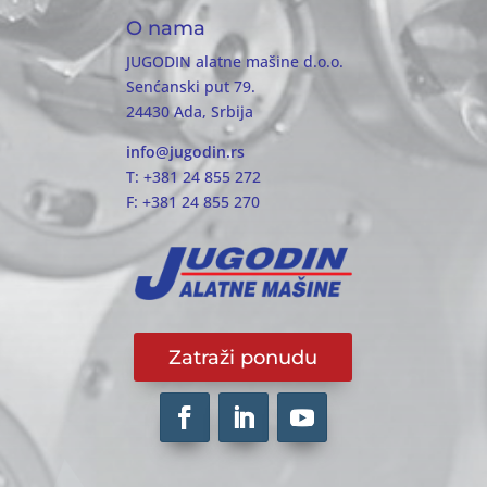
O nama
JUGODIN alatne mašine d.o.o.
Senćanski put 79.
24430 Ada, Srbija
info@jugodin.rs
T: +381 24 855 272
F: +381 24 855 270
Zatraži ponudu