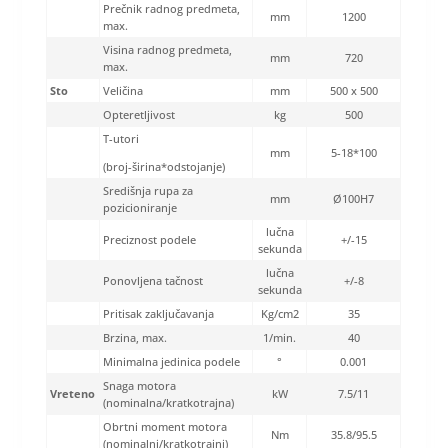
Prečnik radnog predmeta,
mm
1200
max.
Visina radnog predmeta,
mm
720
max.
Sto
Veličina
mm
500 x 500
Opteretljivost
kg
500
T-utori
mm
5-18*100
(broj-širina*odstojanje)
Središnja rupa za
mm
Ø100H7
pozicioniranje
lučna
Preciznost podele
+/-15
sekunda
lučna
Ponovljena tačnost
+/-8
sekunda
Pritisak zaključavanja
Kg/cm2
35
Brzina, max.
1/min.
40
Minimalna jedinica podele
°
0.001
Snaga motora
Vreteno
kW
7.5/11
(nominalna/kratkotrajna)
Obrtni moment motora
Nm
35.8/95.5
(nominalni/kratkotrajni)