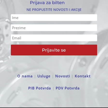
Prijava za bilten
NE PROPUSTITE NOVOSTI I AKCIJE
Prijavite se
O nama
|
Usluge
|
Novosti
|
Kontakt
PIB Potvrda
|
PDV Potvrda