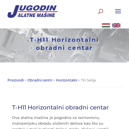
T-H11 Horizontalni
obradni centar
Proizvodi
>
Obradni centri
>
Horizontalni
> TH Serija
T-H11 Horizontalni obradni centar
Ova alatna mašina je pogodna za raznovrsnu,
maloserijsku obradu složenih delova kao što su