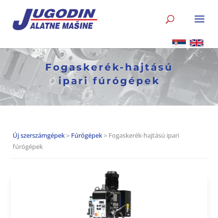
Fogaskerék-hajtású
ipari fúrógépek
Új szerszámgépek
>
Fúrógépek
> Fogaskerék-hajtású ipari
fúrógépek