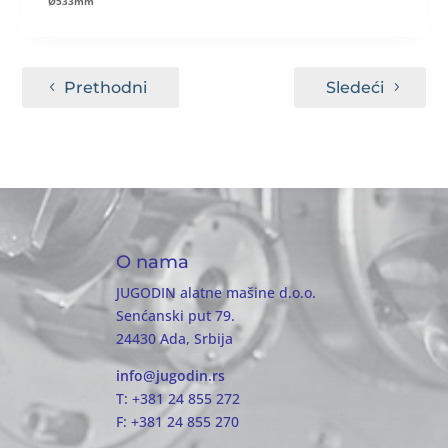
Ø533mm
Prethodni
Sledeći
O nama
JUGODIN alatne mašine d.o.o.
Senćanski put 79.
24430 Ada, Srbija
info@jugodin.rs
T: +381 24 855 272
F: +381 24 855 270