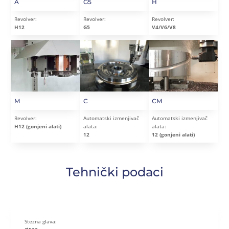
A
G5
H
Revolver:
Revolver:
Revolver:
H12
G5
V4/V6/V8
M
C
CM
Revolver:
Automatski izmenjivač
Automatski izmenjivač
H12 (gonjeni alati)
alata:
alata:
12
12 (gonjeni alati)
Tehnički podaci
Stezna glava: